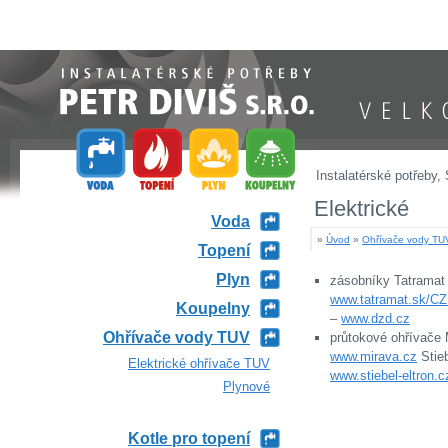
Instalatérské potřeby - PETR DIVIŠ
VELKOOBCH
Instalatérské potřeby,
Elektrické
Voda
»
Úvod
»
Ohřívače vody TU
Topení
Plyn
zásobníky Tatramat
www.tatramat.sk/CZ
Koupelny
–
www.dzd.cz
Ohřívače vody TUV
průtokové ohřívače 
www.mirava.cz
Stieb
Elektrické ohřívače TUV
www.stiebel-eltron.c
Plynové
Kotle pro topení