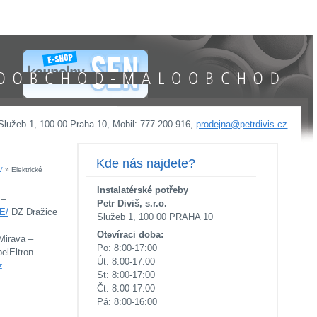
OD MALOOBCHOD
 Služeb 1, 100 00 Praha 10, Mobil: 777 200 916,
prodejna@petrdivis.cz
Kde nás najdete?
V
» Elektrické
Instalatérské potřeby
 –
Petr Diviš, s.r.o.
E/
DZ Dražice
Služeb 1, 100 00 PRAHA 10
Otevíraci doba:
Mirava –
Po: 8:00-17:00
elEltron –
Út: 8:00-17:00
z
St: 8:00-17:00
Čt: 8:00-17:00
Pá: 8:00-16:00