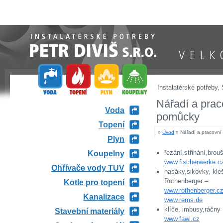
Instalatérské potřeby - PETR DIVIŠ
VELKOOBCH
Instalatérské potřeby,
Nářadí a prac
Voda
pomůcky
Topení
»
Úvod
» Nářadí a pracovn
Plyn
řezání,střihá­ní,brou
Koupelny
www.fischerwerke.c
Ohřívače vody TUV
hasáky,sikovky, kle
Rothenberger –
Kotle pro topení
www.rothenberger.c
Kanalizace
www.rems.de
klíče, imbusy,ráčny 
Stavební materiály
www.fawi.cz