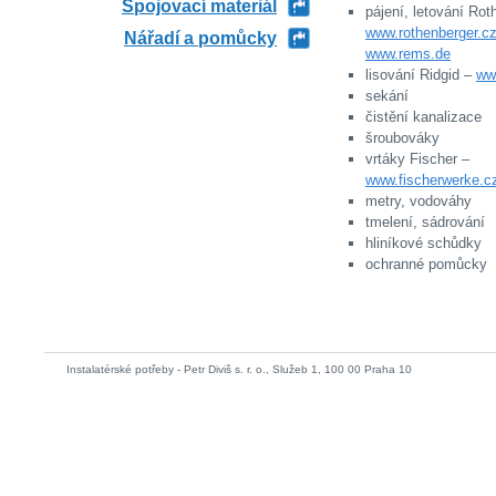
Spojovací materiál
pájení, letování Rot
www.rothenberger.c
Nářadí a pomůcky
www.rems.de
lisování Ridgid –
ww
sekání
čistění kanalizace
šroubováky
vrtáky Fischer –
www.fischerwerke.c
metry, vodováhy
tmelení, sádrování
hliníkové schůdky
ochranné pomůcky
Instalatérské potřeby - Petr Diviš s. r. o., Služeb 1, 100 00 Praha 10